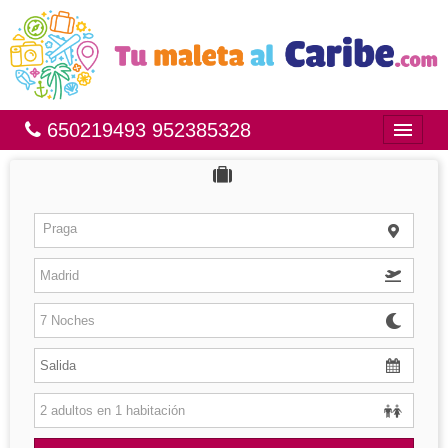
650219493 952385328
Inicio
Bahía Príncipe
Praga
México
República Dominicana
Brasil
Islas
Hoteles