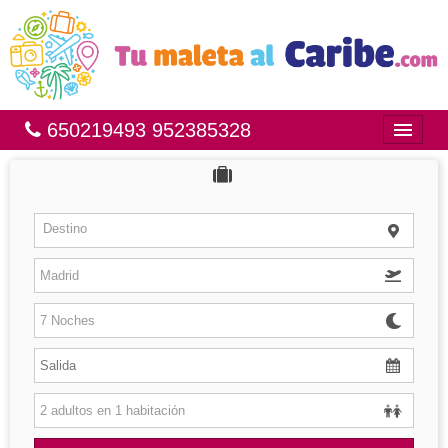
650219493 952385328
Inicio
Bahía Príncipe
Destino
México
República Dominicana
Brasil
Islas
Hoteles