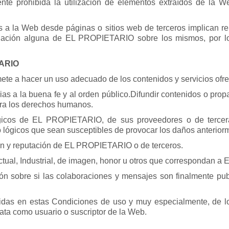
te prohibida la utilización de elementos extraídos de la W
s a la Web desde páginas o sitios web de terceros implican r
mendación alguna de EL PROPIETARIO sobre los mismos, po
ARIO
te a hacer un uso adecuado de los contenidos y servicios ofre
trarias a la buena fe y al orden público.Difundir contenidos o pr
tra los derechos humanos.
ógicos de EL PROPIETARIO, de sus proveedores o de terceras 
s o lógicos que sean susceptibles de provocar los daños anteri
gen y reputación de EL PROPIETARIO o de terceros.
ectual, Industrial, de imagen, honor u otros que correspondan 
n sobre si las colaboraciones y mensajes son finalmente pu
idas en estas Condiciones de uso y muy especialmente, de lo 
ta como usuario o suscriptor de la Web.