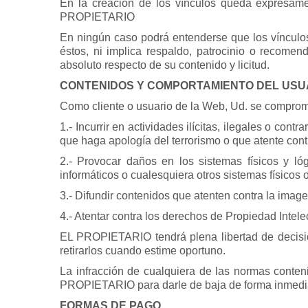
En la creación de los vínculos queda expresamen
PROPIETARIO
En ningún caso podrá entenderse que los vínculo
éstos, ni implica respaldo, patrocinio o reco
absoluto respecto de su contenido y licitud.
CONTENIDOS Y COMPORTAMIENTO DEL USU
Como cliente o usuario de la Web, Ud. se comprome
1.- Incurrir en actividades ilícitas, ilegales o con
que haga apología del terrorismo o que atente con
2.- Provocar daños en los sistemas físicos y l
informáticos o cualesquiera otros sistemas físico
3.- Difundir contenidos que atenten contra la ima
4.- Atentar contra los derechos de Propiedad Intel
EL PROPIETARIO tendrá plena libertad de decisió
retirarlos cuando estime oportuno.
La infracción de cualquiera de las normas conten
PROPIETARIO para darle de baja de forma inmedia
FORMAS DE PAGO