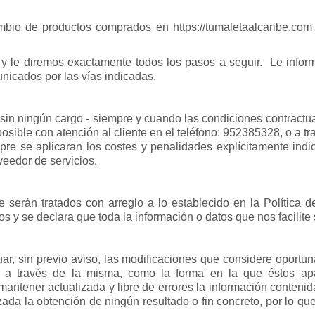
ambio de productos comprados en https://tumaletaalcaribe.com
o y le diremos exactamente todos los pasos a seguir. Le in
icados por las vías indicadas.
 sin ningún cargo - siempre y cuando las condiciones contractua
osible con atención al cliente en el teléfono: 952385328, o a tra
e se aplicaran los costes y penalidades explícitamente indi
eedor de servicios.
e serán tratados con arreglo a lo establecido en la Política
os y se declara que toda la información o datos que nos facilit
, sin previo aviso, las modificaciones que considere oportun
en a través de la misma, como la forma en la que éstos 
ener actualizada y libre de errores la información contenida
zada la obtención de ningún resultado o fin concreto, por lo que