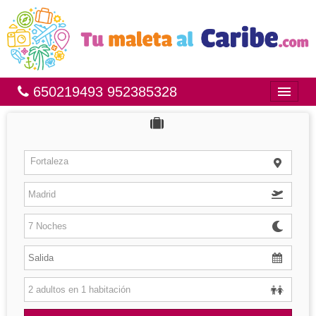
650219493 952385328
Inicio
Bahía Príncipe
Fortaleza
México
República Dominicana
Brasil
Islas
Hoteles