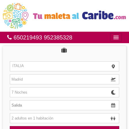
650219493 952385328
Inicio
Bahía Príncipe
ITALIA
México
República Dominicana
Brasil
Islas
Hoteles