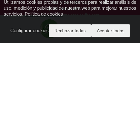
Utilizamos cookies propias y de terceros para realizar análisis de
T.: 650219493 952385328
uso, medición y publicidad de nuestra web para mejorar nuestros
https://tumaletaalcaribe.com
servicios.
Política de cookies
reservas@tumaletaalcaribe.com
CIAN-296536-2
ENVIANOS WhatsApp AQUI
Configurar cookies
Rechazar todas
Aceptar todas
Acceda a PAGO SEGURO aquí
Quienes Somos - Contactanos
Política de Privacidad