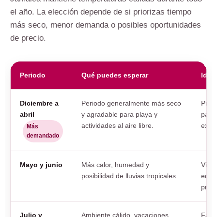
el año. La elección depende de si priorizas tiempo
más seco, menor demanda o posibles oportunidades
de precio.
Periodo
Qué puedes esperar
Idea
Diciembre a
Periodo generalmente más seco
Prime
abril
y agradable para playa y
parej
actividades al aire libre.
excu
Más
demandado
Mayo y junio
Más calor, humedad y
Viaj
posibilidad de lluvias tropicales.
equil
pres
Julio y
Ambiente cálido, vacaciones
Famil