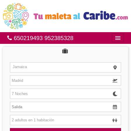
650219493 952385328
Inicio
Bahía Príncipe
Jamaica
México
República Dominicana
Brasil
Islas
Hoteles