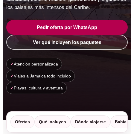
los paisajes más intensos del Caribe.
Pedir oferta por WhatsApp
Ver qué incluyen los paquetes
Atención personalizada
Viajes a Jamaica todo incluido
Playas, cultura y aventura
Ofertas
Qué incluyen
Dónde alojarse
Bahía Prí