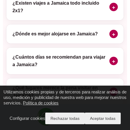
¿Existen viajes a Jamaica todo incluido
2x1?
¿Dónde es mejor alojarse en Jamaica?
¿Cuántos días se recomiendan para viajar
a Jamaica?
¿Qué lugares merece la pena visitar en
Utilizamos cookies propias y de terceros para realizar análisis de
Jamaica?
uso, medición y publicidad de nuestra web para mejorar nuestros
servicios.
Política de cookies
ENVIANOS WhatsApp AQUI
Configurar cookies
Rechazar todas
Aceptar todas
¿Cómo se organizan los vuelos a Jamaica
desde España?