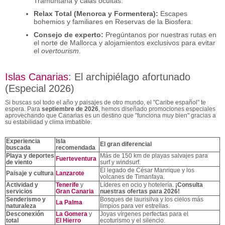
Tramuntana y calas ocultas.
Relax Total (Menorca y Formentera):
Escapes
bohemios y familiares en Reservas de la Biosfera.
Consejo de experto:
Pregúntanos por nuestras rutas en
el norte de Mallorca y alojamientos exclusivos para evitar
el
overtourism
.
Islas Canarias
: El archipiélago afortunado
(Especial 2026)
Si buscas sol todo el año y paisajes de otro mundo, el "Caribe español" te
espera. Para
septiembre de 2026
, hemos diseñado promociones especiales
aprovechando que Canarias es un destino que "funciona muy bien" gracias a
su estabilidad y clima imbatible.
Experiencia
Isla
El gran diferencial
buscada
recomendada
Playa y deportes
Más de 150 km de playas salvajes para
Fuerteventura
de viento
surf y windsurf.
El legado de César Manrique y los
Paisaje y cultura
Lanzarote
volcanes de Timanfaya.
Actividad y
Tenerife
y
Líderes en ocio y hotelería.
¡Consulta
servicios
Gran Canaria
nuestras ofertas para 2026!
Senderismo y
Bosques de laurisilva y los cielos más
La Palma
naturaleza
limpios para ver estrellas.
Desconexión
La Gomera
y
Joyas vírgenes perfectas para el
total
El Hierro
ecoturismo y el silencio.