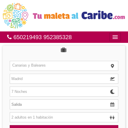
650219493 952385328
Inicio
Bahía Príncipe
Canarias y Baleares
México
República Dominicana
Brasil
Islas
Hoteles