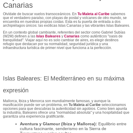
Canarias
Olvídate de buscar vuelos transoceánicos. En
Tu Maleta al Caribe
sabemos
que el verdadero paraíso, con playas de postal y volcanes de otro mundo, se
encuentra en nuestras propias costas. Esta es tu puerta de entrada a dos
archipiélagos únicos: las exóticas Islas Canarias y las vibrantes Islas Baleares.
En un contexto global cambiante, referentes del sector como Gabriel Subías
(W2M) definen a las
I
slas Baleares
y
Canarias
como auténticos
"oasis de
tranquilidad"
. Viajar aquí no es solo cambiar de aires, es elegir destinos
refugio que destacan por su normalidad, seguridad jurídica y una
infraestructura turística de primer nivel que funciona a la perfección.
Islas Baleares: El Mediterráneo en su máxima
expresión
Mallorca, Ibiza y Menorca son mundialmente famosas, y aunque la
masificación puede ser un problema, en
Tu Maleta al Caribe
seleccionamos
opciones para que descubras la autenticidad sin agobios. Como bien apunta
la industria, Baleares ofrece una "normalidad absoluta" y una hospitalidad que
garantiza una experiencia gratificante.
Aventura y Glamour (Ibiza y Mallorca):
Equilibrio entre
cultura fascinante, senderismo en la Sierra de