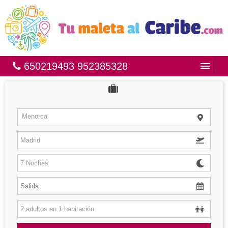
650219493 952385328
Inicio
Bahía Príncipe
Menorca
México
República Dominicana
Brasil
Islas
Hoteles