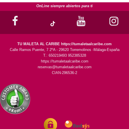
OnLine siempre abiertos para ti
TU MALETA AL CARIBE https://tumaletaalcaribe.com
Calle Ramos Puente, 7 2ºA - 29620 Torremolinos -Málaga-España
T.: 650219493 952385328
https://tumaletaalcaribe.com
reservas@tumaletaalcaribe.com
CIAN-296536-2