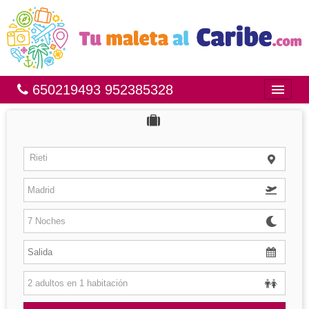
650219493 952385328
Inicio
Bahía Príncipe
Rieti
México
República Dominicana
Brasil
Islas
Hoteles