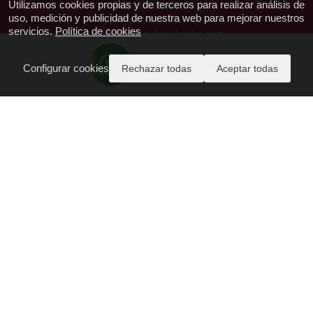
Utilizamos cookies propias y de terceros para realizar análisis de
T.: 650219493 952385328
uso, medición y publicidad de nuestra web para mejorar nuestros
https://tumaletaalcaribe.com
servicios.
Política de cookies
reservas@tumaletaalcaribe.com
CIAN-296536-2
ENVIANOS WhatsApp AQUI
Configurar cookies
Rechazar todas
Aceptar todas
Acceda a PAGO SEGURO aquí
Quienes Somos - Contactanos
Política de Privacidad