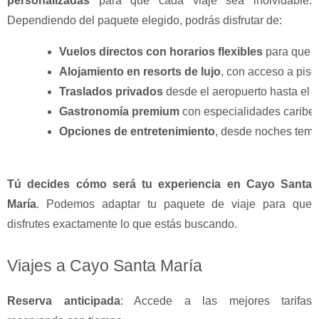
personalizadas
para que cada viaje sea inolvidable.
Dependiendo del paquete elegido, podrás disfrutar de:
Vuelos directos con horarios flexibles
 para que 
Alojamiento en resorts de lujo
, con acceso a pisc
Traslados privados
 desde el aeropuerto hasta el 
Gastronomía premium
 con especialidades caribeñ
Opciones de entretenimiento
, desde noches temá
Tú decides cómo será tu experiencia en Cayo Santa
María
. Podemos adaptar tu paquete de viaje para que
disfrutes exactamente lo que estás buscando.
Viajes a Cayo Santa María
Reserva anticipada
: Accede a las mejores tarifas