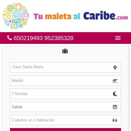
650219493 952385328
Inicio
Bahía Príncipe
Cayo Santa Maria
México
República Dominicana
Brasil
Islas
Hoteles