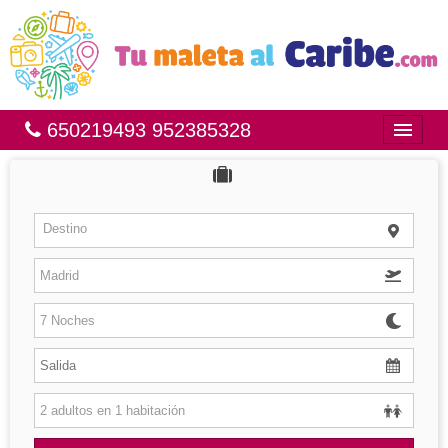
650219493 952385328
Inicio
Bahía Príncipe
Destino
México
República Dominicana
Brasil
Islas
Hoteles