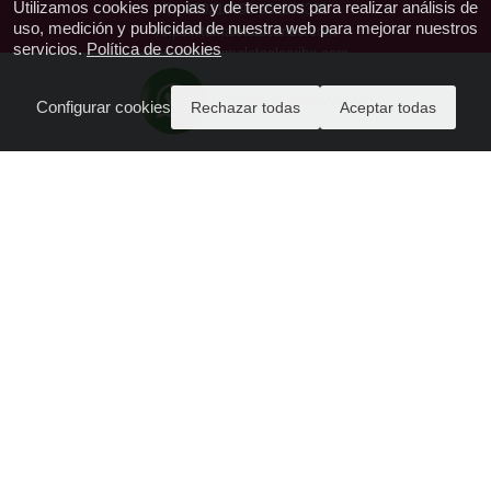
Utilizamos cookies propias y de terceros para realizar análisis de
T.: 650219493 952385328
uso, medición y publicidad de nuestra web para mejorar nuestros
https://tumaletaalcaribe.com
servicios.
Política de cookies
reservas@tumaletaalcaribe.com
CIAN-296536-2
ENVIANOS WhatsApp AQUI
Configurar cookies
Rechazar todas
Aceptar todas
Acceda a PAGO SEGURO aquí
Quienes Somos - Contactanos
Política de Privacidad