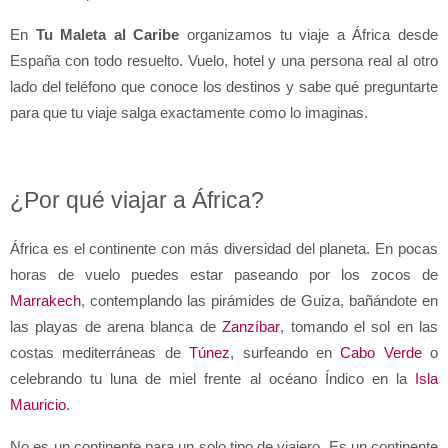
En 
Tu Maleta al Caribe
 organizamos tu viaje a África desde 
España con todo resuelto. Vuelo, hotel y una persona real al otro 
lado del teléfono que conoce los destinos y sabe qué preguntarte 
para que tu viaje salga exactamente como lo imaginas.
¿Por qué viajar a África?
África es el continente con más diversidad del planeta. En pocas 
horas de vuelo puedes estar paseando por los zocos de 
Marrakech
, contemplando las pirámides de Guiza, bañándote en 
las playas de arena blanca de 
Zanzíbar
, tomando el sol en las 
costas mediterráneas de 
Túnez
, surfeando en 
Cabo Verde
 o 
celebrando tu luna de miel frente al océano Índico en la 
Isla 
Mauricio
.
No es un continente para un solo tipo de viajero. Es un continente 