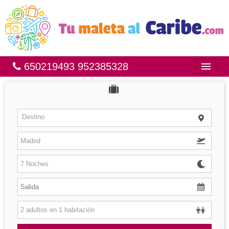
650219493 952385328
Inicio
Bahía Príncipe
Destino
México
República Dominicana
Brasil
Islas
Hoteles