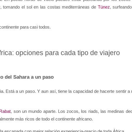
r
, tomando el sol en las costas mediterráneas de 
Túnez
, surfeando
continente para casi todos.
rica: opciones para cada tipo de viajero
rto del Sahara a un paso
. Está a un paso. Y aun así, tiene la capacidad de hacerte sentir a m
Rabat
, son un mundo aparte. Los zocos, los riads, las medinas de
lmente más ricos de todo el continente africano.
a escapada con mejor relación experiencia-precio de toda África.