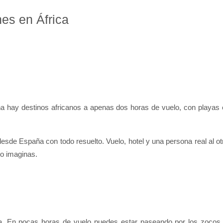
es en África
hay destinos africanos a apenas dos horas de vuelo, con playas es
desde España con todo resuelto. Vuelo, hotel y una persona real al ot
lo imaginas.
eta. En pocas horas de vuelo puedes estar paseando por los zocos