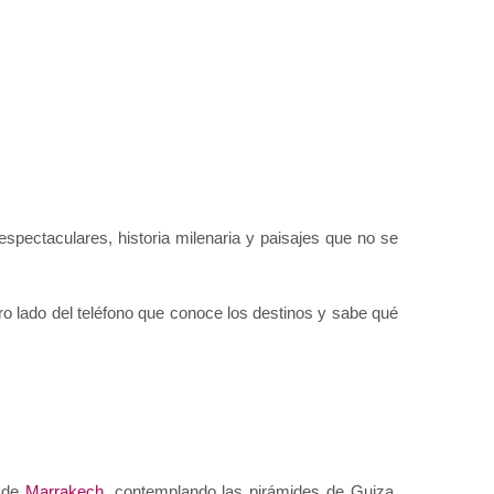
pectaculares, historia milenaria y paisajes que no se 
ro lado del teléfono que conoce los destinos y sabe qué 
 de 
Marrakech
, contemplando las pirámides de Guiza, 