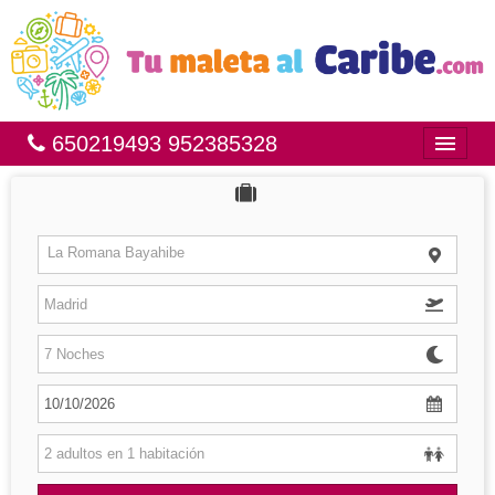
650219493 952385328
Inicio
Bahía Príncipe
La Romana Bayahibe
México
República Dominicana
Brasil
Islas
Hoteles