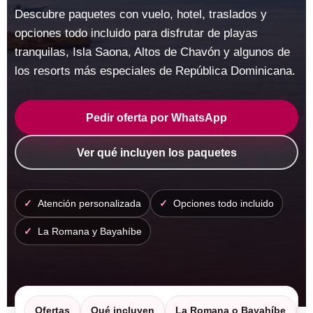
Descubre paquetes con vuelo, hotel, traslados y
opciones todo incluido para disfrutar de playas
tranquilas, Isla Saona, Altos de Chavón y algunos de
los resorts más especiales de República Dominicana.
Pedir oferta por WhatsApp
Ver qué incluyen los paquetes
Atención personalizada
Opciones todo incluido
La Romana y Bayahíbe
Ofertas
Qué incluyen
La Romana o Bayahíbe
D