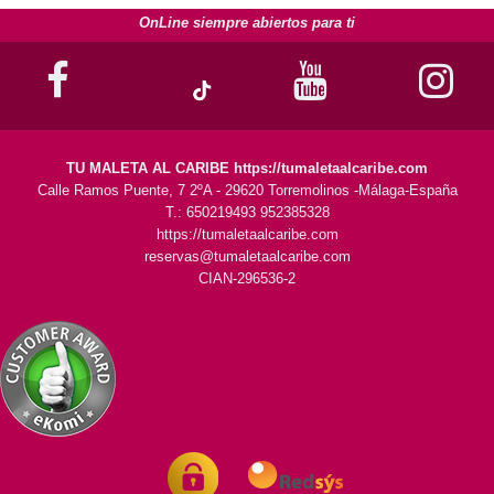
OnLine siempre abiertos para ti
TU MALETA AL CARIBE https://tumaletaalcaribe.com
Calle Ramos Puente, 7 2ºA - 29620 Torremolinos -Málaga-España
T.: 650219493 952385328
https://tumaletaalcaribe.com
reservas@tumaletaalcaribe.com
CIAN-296536-2