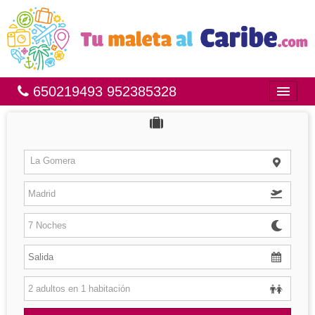
650219493 952385328
Inicio
Bahía Príncipe
La Gomera
México
República Dominicana
Brasil
Islas
Hoteles