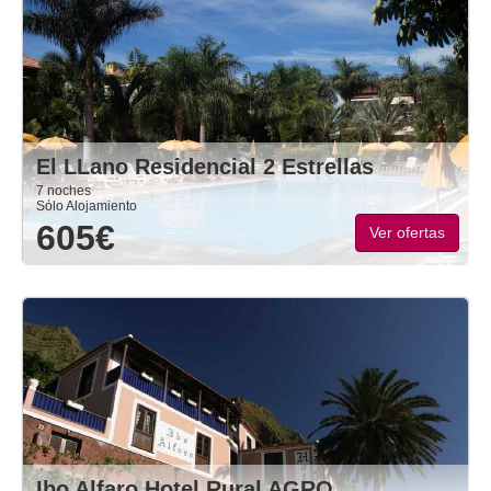
El LLano Residencial 2 Estrellas
7 noches
Sólo Alojamiento
605€
Ver ofertas
Ibo Alfaro Hotel Rural AGRO