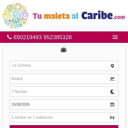
650219493 952385328
Inicio
Bahía Príncipe
La Gomera
México
República Dominicana
Brasil
Islas
Hoteles