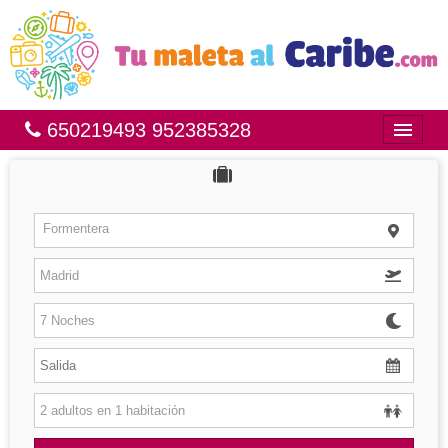
650219493 952385328
Inicio
Bahía Príncipe
Formentera
México
República Dominicana
Brasil
Islas
Hoteles