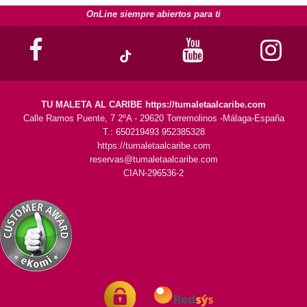
OnLine siempre abiertos para ti
TU MALETA AL CARIBE https://tumaletaalcaribe.com
Calle Ramos Puente, 7 2ºA - 29620 Torremolinos -Málaga-España
T.: 650219493 952385328
https://tumaletaalcaribe.com
reservas@tumaletaalcaribe.com
CIAN-296536-2