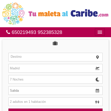
650219493 952385328
Inicio
Bahía Príncipe
Destino
México
República Dominicana
Brasil
Islas
Hoteles