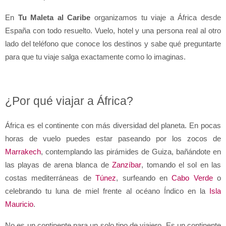
En 
Tu Maleta al Caribe
 organizamos tu viaje a África desde 
España con todo resuelto. Vuelo, hotel y una persona real al otro 
lado del teléfono que conoce los destinos y sabe qué preguntarte 
para que tu viaje salga exactamente como lo imaginas.
¿Por qué viajar a África?
África es el continente con más diversidad del planeta. En pocas 
horas de vuelo puedes estar paseando por los zocos de 
Marrakech
, contemplando las pirámides de Guiza, bañándote en 
las playas de arena blanca de 
Zanzíbar
, tomando el sol en las 
costas mediterráneas de 
Túnez
, surfeando en 
Cabo Verde
 o 
celebrando tu luna de miel frente al océano Índico en la 
Isla 
Mauricio
.
No es un continente para un solo tipo de viajero. Es un continente 