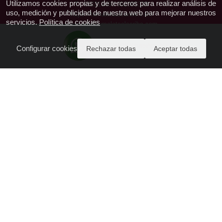
Utilizamos cookies propias y de terceros para realizar análisis de
T.: 650219493 952385328
uso, medición y publicidad de nuestra web para mejorar nuestros
https://tumaletaalcaribe.com
servicios.
Política de cookies
reservas@tumaletaalcaribe.com
CIAN-296536-2
ENVIANOS WhatsApp AQUI
Configurar cookies
Rechazar todas
Aceptar todas
Acceda a PAGO SEGURO aquí
Quienes Somos - Contactanos
Política de Privacidad