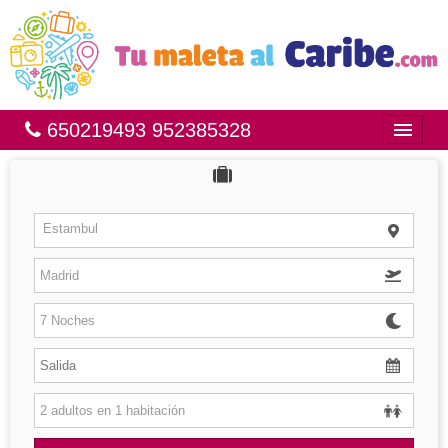
650219493 952385328
Inicio
Bahía Príncipe
Estambul
México
República Dominicana
Brasil
Islas
Hoteles